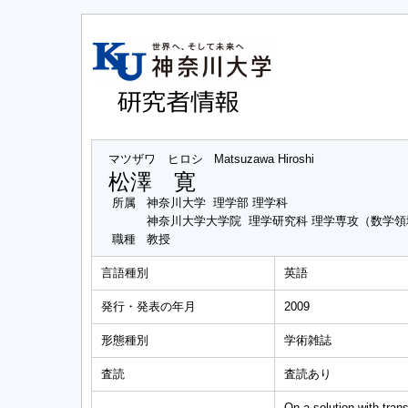
マツザワ ヒロシ
Matsuzawa Hiroshi
松澤 寛
所属
神奈川大学 理学部 理学科
神奈川大学大学院 理学研究科 理学専攻（数学領
職種
教授
言語種別
英語
発行・発表の年月
2009
形態種別
学術雑誌
査読
査読あり
On a solution with trans