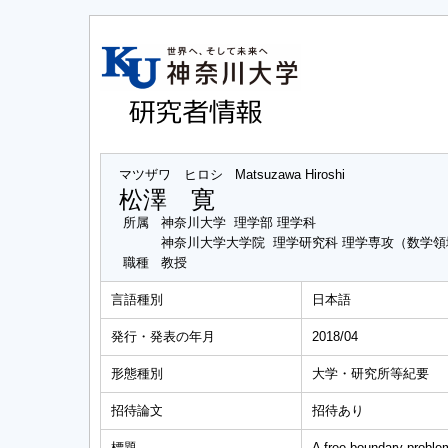
マツザワ ヒロシ
Matsuzawa Hiroshi
松澤 寛
所属
神奈川大学 理学部 理学科
神奈川大学大学院 理学研究科 理学専攻（数学領
職種
教授
言語種別
日本語
発行・発表の年月
2018/04
形態種別
大学・研究所等紀要
招待論文
招待あり
標題
A free boundary proble