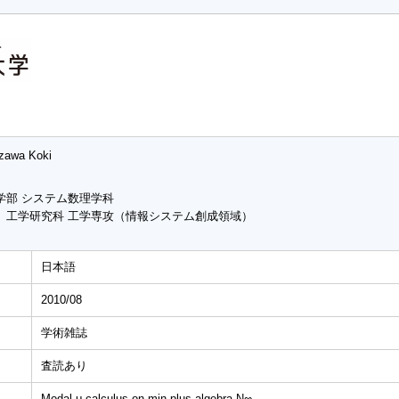
izawa Koki
学部 システム数理学科
 工学研究科 工学専攻（情報システム創成領域）
日本語
2010/08
学術雑誌
査読あり
Modal μ-calculus on min-plus algebra N∞