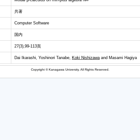
共著
Computer Software
国内
27(3),99-113頁
Dai Ikarashi, Yoshinori Tanabe,
Koki Nishizawa
and Masami Hagiya
Copyright © Kanagawa University. All Rights Reserved.