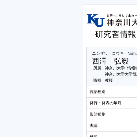
ニシザワ コウキ
Nish
西澤 弘毅
所属
神奈川大学 情報
神奈川大学大学院
職種
教授
言語種別
発行・発表の年月
形態種別
査読
標題