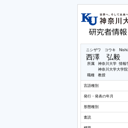
ニシザワ コウキ
Nish
西澤 弘毅
所属
神奈川大学 情報
神奈川大学大学院
職種
教授
言語種別
発行・発表の年月
形態種別
査読
標題