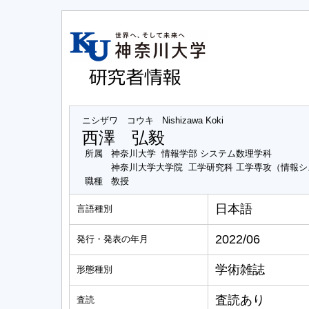
ニシザワ コウキ
Nishizawa Koki
西澤 弘毅
所属
神奈川大学 情報学部 システム数理学科
神奈川大学大学院 工学研究科 工学専攻（情報
職種
教授
日本語
言語種別
2022/06
発行・発表の年月
学術雑誌
形態種別
査読あり
査読