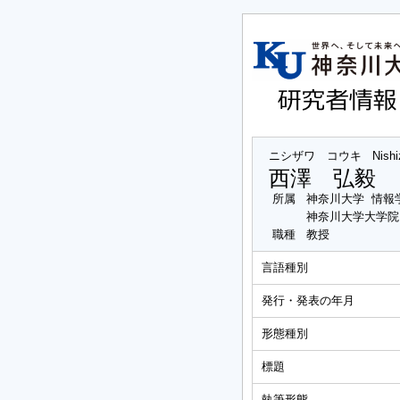
ニシザワ コウキ
Nish
西澤 弘毅
所属
神奈川大学 情報
神奈川大学大学院
職種
教授
言語種別
発行・発表の年月
形態種別
標題
執筆形態