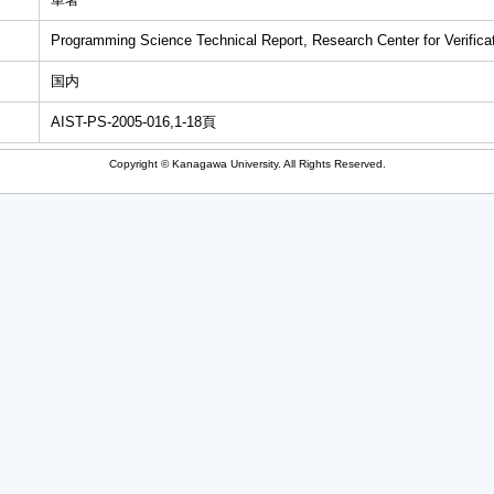
Programming Science Technical Report, Research Center for Verific
国内
AIST-PS-2005-016,1-18頁
Copyright © Kanagawa University. All Rights Reserved.