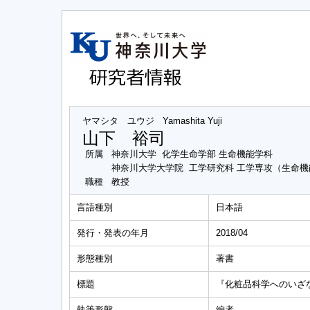
ヤマシタ ユウジ
Yamashita Yuji
山下 裕司
所属
神奈川大学 化学生命学部 生命機能学科
神奈川大学大学院 工学研究科 工学専攻（生命
職種
教授
言語種別
日本語
発行・発表の年月
2018/04
形態種別
著書
標題
『化粧品科学へのいざ
執筆形態
編者