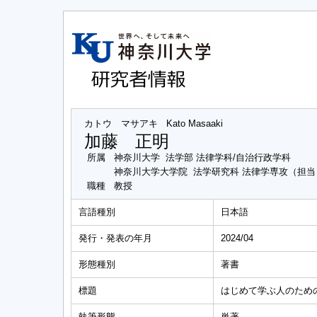
カトウ マサアキ
Kato Masaaki
加藤 正明
所属
神奈川大学 法学部 法律学科/自治行政学科
神奈川大学大学院 法学研究科 法律学専攻（担
職種
教授
言語種別
日本語
発行・発表の年月
2024/04
形態種別
著書
標題
はじめて学ぶ人のため
執筆形態
単著