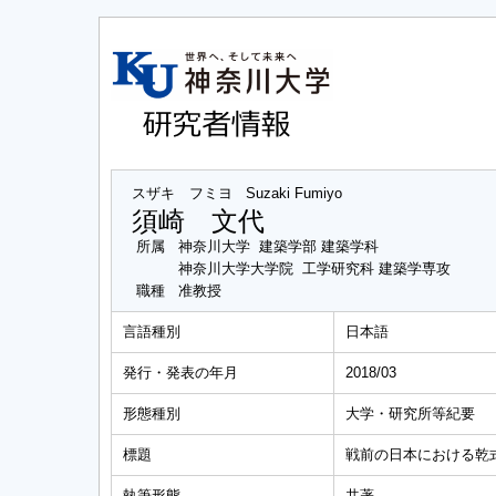
スザキ フミヨ
Suzaki Fumiyo
須崎 文代
所属
神奈川大学 建築学部 建築学科
神奈川大学大学院 工学研究科 建築学専攻
職種
准教授
言語種別
日本語
発行・発表の年月
2018/03
形態種別
大学・研究所等紀要
標題
戦前の日本における乾
執筆形態
共著