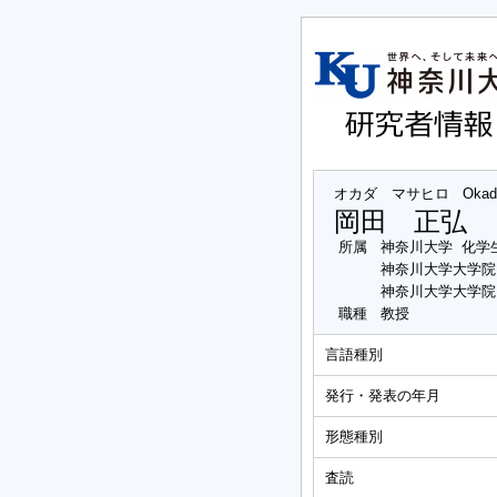
オカダ マサヒロ
Okad
岡田 正弘
所属
神奈川大学 化学
神奈川大学大学院
神奈川大学大学院
職種
教授
言語種別
発行・発表の年月
形態種別
査読