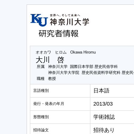
オオカワ ヒロム
Okawa Hiromu
大川 啓
所属
神奈川大学 国際日本学部 歴史民俗学科
神奈川大学大学院 歴史民俗資料学研究科 歴史
職種
教授
日本語
言語種別
2013/03
発行・発表の年月
学術雑誌
形態種別
招待あり
招待論文