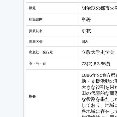
明治期の都市火
標題
単著
執筆形態
史苑
掲載誌名
掲載区分
国内
立教大学史学会
出版社・発行元
73(2),62-85頁
巻・号・頁
1886年の地方
助・支援活動の
大きな役割を果
田の代表的な商
概要
な役割を果たし
しており、地域
各地域に存在し