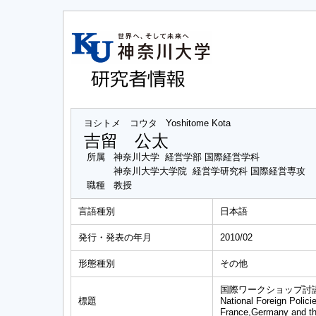
ヨシトメ コウタ
Yoshitome Kota
吉留 公太
所属
神奈川大学 経営学部 国際経営学科
神奈川大学大学院 経営学研究科 国際経営専攻
職種
教授
言語種別
日本語
発行・発表の年月
2010/02
形態種別
その他
国際ワークショップ討
標題
National Foreign Polici
France,Germany and t