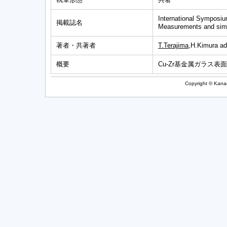
International Symposiu
掲載誌名
Measurements and simu
著者・共著者
T.Terajima
,H.Kimura ad
概要
Cu-Zr基金属ガラス
Copyright © Kanag