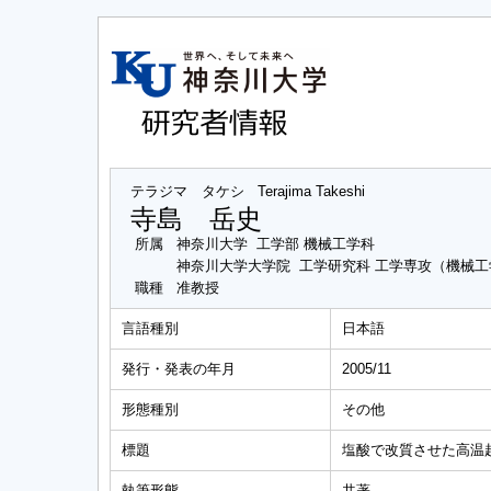
テラジマ タケシ
Terajima Takeshi
寺島 岳史
所属
神奈川大学 工学部 機械工学科
神奈川大学大学院 工学研究科 工学専攻（機械
職種
准教授
言語種別
日本語
発行・発表の年月
2005/11
形態種別
その他
標題
塩酸で改質させた高温超
執筆形態
共著