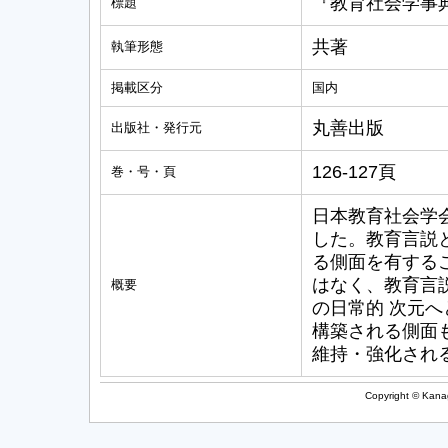
『教育社会学事典
標題
共著
執筆形態
掲載区分
国内
丸善出版
出版社・発行元
126-127頁
巻・号・頁
日本教育社会学
した。教育言説
る側面を有する
はなく、教育言
概要
の日常的 次元
構築される側面
維持・強化され
Copyright © Kanag