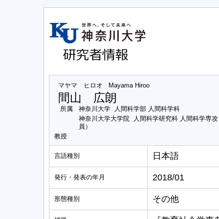
マヤマ ヒロオ
Mayama Hiroo
間山 広朗
所属
神奈川大学 人間科学部 人間科学科
神奈川大学大学院 人間科学研究科 人間科学専
員）
教授
日本語
言語種別
2018/01
発行・発表の年月
その他
形態種別