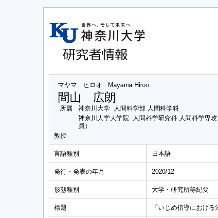
マヤマ ヒロオ
Mayama Hiroo
間山 広朗
所属
神奈川大学 人間科学部 人間科学科
神奈川大学大学院 人間科学研究科 人間科学専
員）
教授
言語種別
日本語
発行・発表の年月
2020/12
形態種別
大学・研究所等紀要
標題
「いじめ指導における法教