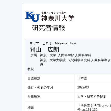
マヤマ ヒロオ
Mayama Hiroo
間山 広朗
所属
神奈川大学 人間科学部 人間科学科
神奈川大学大学院 人間科学研究科 人間科学専
員）
教授
言語種別
日本語
発行・発表の年月
2022/03
形態種別
大学・研究所等紀要
「法教育を活用したい
標題
号,pp.131-139.