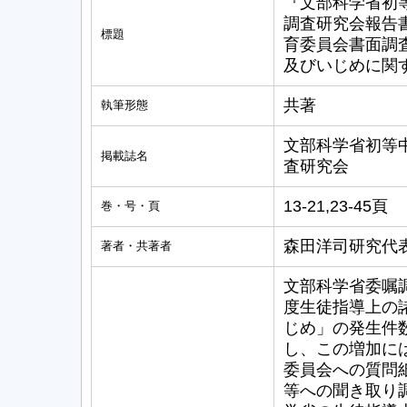
『文部科学省初
調査研究会報告
標題
育委員会書面調査
及びいじめに関す
共著
執筆形態
文部科学省初等
掲載誌名
査研究会
13-21,23-45頁
巻・号・頁
森田洋司研究代
著者・共著者
文部科学省委嘱
度生徒指導上の
じめ」の発生件
し、この増加に
委員会への質問
等への聞き取り