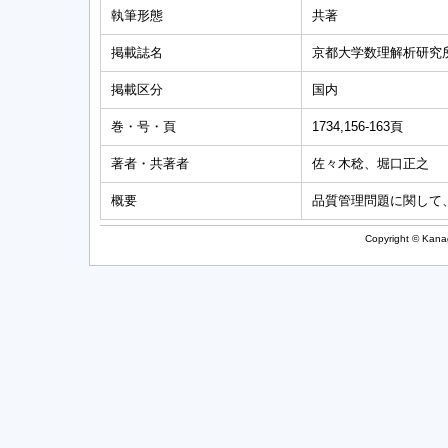
執筆形態
共著
掲載誌名
京都大学数理解析研究所
掲載区分
国内
巻・号・頁
1734,156-163頁
著者・共著者
佐々木稔、堀口正之
概要
品質管理問題に関して
Copyright © Kanag