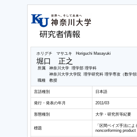
ホリグチ マサユキ
Horiguchi Masayuki
堀口 正之
所属
神奈川大学 理学部 理学科
神奈川大学大学院 理学研究科 理学専攻（数学領
職種
教授
言語種別
日本語
発行・発表の年月
2011/03
形態種別
大学・研究所等紀要
「区間ベイズ手法による不適合品の事
標題
nonconforming product 