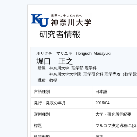
ホリグチ マサユキ
Horiguchi Masayuki
堀口 正之
所属
神奈川大学 理学部 理学科
神奈川大学大学院 理学研究科 理学専攻（数学領
職種
教授
言語種別
日本語
発行・発表の年月
2016/04
形態種別
大学・研究所等紀要
標題
マルコフ決定過程にお
執筆形態
単著