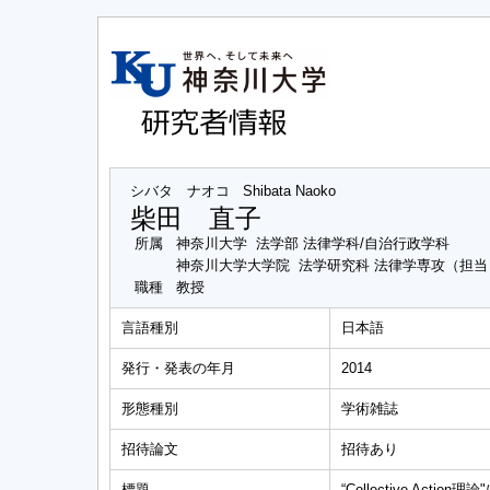
シバタ ナオコ
Shibata Naoko
柴田 直子
所属
神奈川大学 法学部 法律学科/自治行政学科
神奈川大学大学院 法学研究科 法律学専攻（担
職種
教授
言語種別
日本語
発行・発表の年月
2014
形態種別
学術雑誌
招待論文
招待あり
標題
“Collective Act