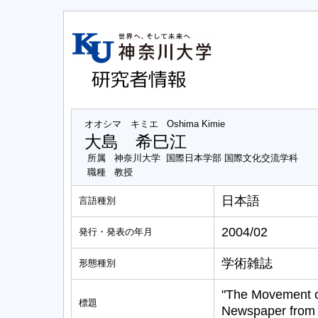
オオシマ キミエ
Oshima Kimie
大島 希巳江
所属
神奈川大学 国際日本学部 国際文化交流学科
職種
教授
日本語
言語種別
2004/02
発行・発表の年月
学術雑誌
形態種別
"The Movement o
標題
Newspaper from 