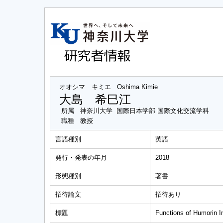
オオシマ キミエ
Oshima Kimie
大島 希巳江
所属
神奈川大学 国際日本学部 国際文化交流学科
職種
教授
言語種別
英語
発行・発表の年月
2018
形態種別
著書
招待論文
招待あり
標題
Functions of Humorin I