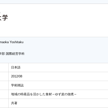
maoka Yoshitaku
学部 国際経営学科
日本語
2012/08
学術雑誌
地域の特産品を活かした食材～ゆず皮の佃煮～
共著