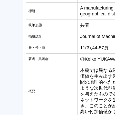
A manufacturing 
標題
geographical dist
共著
執筆形態
Journal of Machi
掲載誌名
11(3),44-57頁
巻・号・頁
◎
Keiko YUKAW
著者・共著者
本稿では異なる
価値を生み出す
間の地理的へだ
ような次世代型
概要
を与えたもので
ネットワークを
き、このことが
高い付加価値が