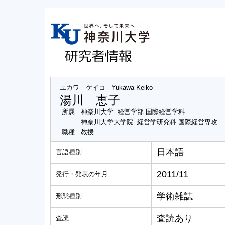
ユカワ ケイコ
Yukawa Keiko
湯川 恵子
所属
神奈川大学 経営学部 国際経営学科
神奈川大学大学院 経営学研究科 国際経営専攻
職種
教授
日本語
言語種別
2011/11
発行・発表の年月
学術雑誌
形態種別
査読あり
査読