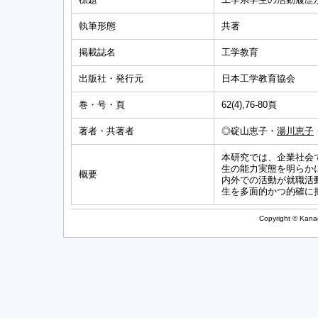
執筆形態
共著
掲載誌名
工学教育
出版社・発行元
日本工学教育協会
巻・号・頁
62(4),76-80頁
著者・共著者
◎碇山恵子・
湯川恵子
本研究では、企業社会
生の能力実態を明らか
概要
内外での活動が就職活
生を多面的かつ的確に
Copyright © Kanag