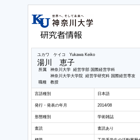
ユカワ ケイコ
Yukawa Keiko
湯川 恵子
所属
神奈川大学 経営学部 国際経営学科
神奈川大学大学院 経営学研究科 国際経営専攻
職種
教授
言語種別
日本語
発行・発表の年月
2014/08
形態種別
学術雑誌
査読
査読あり
標題
工学系学生の活動履歴