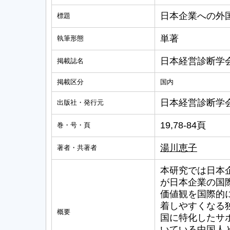
日本企業への外
標題
単著
執筆形態
日本経営診断学
掲載誌名
掲載区分
国内
日本経営診断学
出版社・発行元
19,78-84頁
巻・号・頁
湯川恵子
著者・共著者
本研究では日本
が日本企業の国
価値観を国際的
着しやすくなる
概要
国に特化したサ
いている中国人