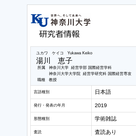
ユカワ ケイコ
Yukawa Keiko
湯川 恵子
所属
神奈川大学 経営学部 国際経営学科
神奈川大学大学院 経営学研究科 国際経営専攻
職種
教授
日本語
言語種別
2019
発行・発表の年月
学術雑誌
形態種別
査読あり
査読