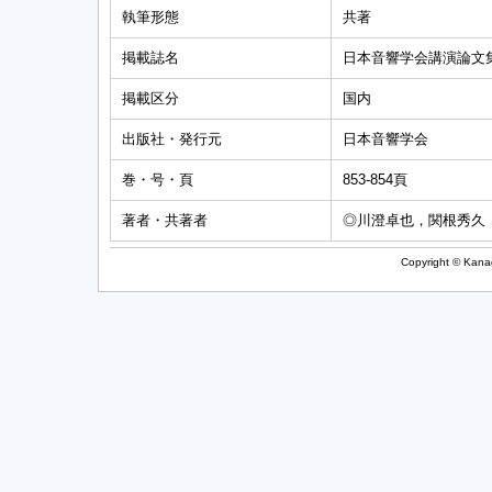
執筆形態
共著
掲載誌名
日本音響学会講演論文
掲載区分
国内
出版社・発行元
日本音響学会
巻・号・頁
853-854頁
著者・共著者
◎川澄卓也，関根秀久
Copyright © Kanag