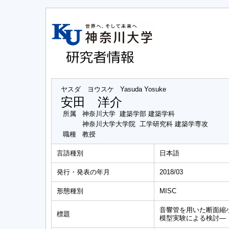
ヤスダ ヨウスケ
Yasuda Yosuke
安田 洋介
所属
神奈川大学 建築学部 建築学科
神奈川大学大学院 工学研究科 建築学専攻
職種
教授
言語種別
日本語
発行・発表の年月
2018/03
形態種別
MISC
音響管を用いた断面縮
標題
模型実験による検討―