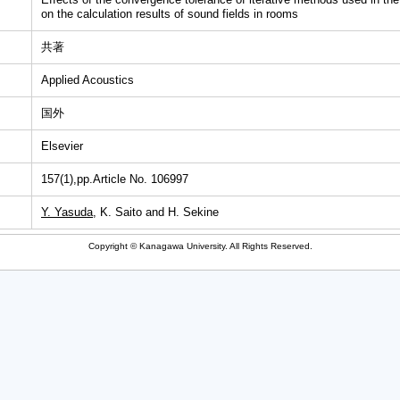
on the calculation results of sound fields in rooms
共著
Applied Acoustics
国外
Elsevier
157(1),pp.Article No. 106997
Y. Yasuda
, K. Saito and H. Sekine
Copyright © Kanagawa University. All Rights Reserved.