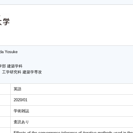
da Yosuke
学部 建築学科
 工学研究科 建築学専攻
英語
2020/01
学術雑誌
査読あり
Effects of the convergence tolerance of iterative methods used in t