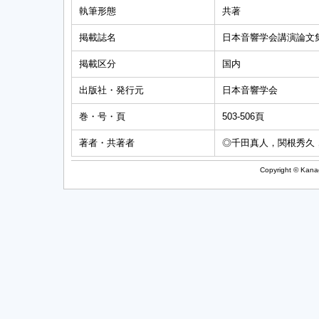
執筆形態
共著
掲載誌名
日本音響学会講演論文
掲載区分
国内
出版社・発行元
日本音響学会
巻・号・頁
503-506頁
著者・共著者
◎千田真人，関根秀久
Copyright © Kanag