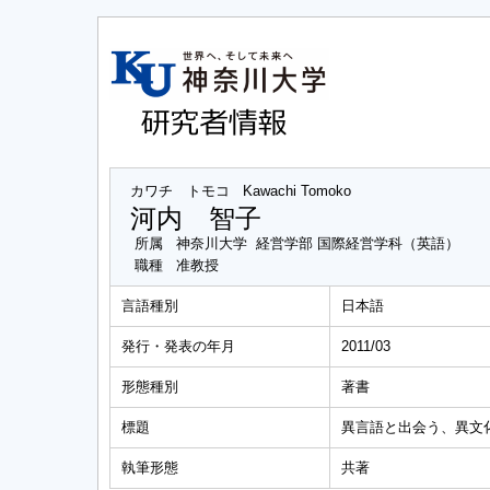
カワチ トモコ
Kawachi Tomoko
河内 智子
所属
神奈川大学 経営学部 国際経営学科（英語）
職種
准教授
言語種別
日本語
発行・発表の年月
2011/03
形態種別
著書
標題
異言語と出会う、異文
執筆形態
共著