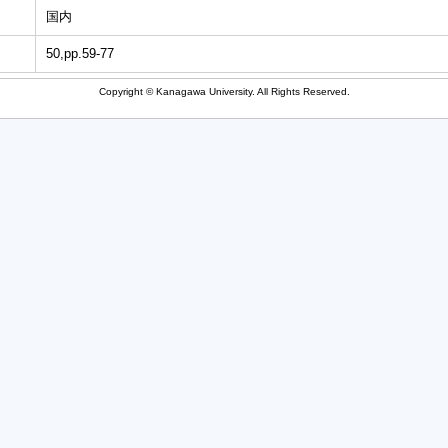
国内
50,pp.59-77
Copyright © Kanagawa University. All Rights Reserved.