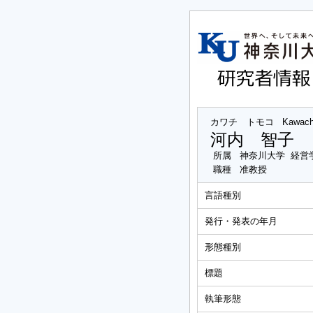
カワチ トモコ
Kawach
河内 智子
所属
神奈川大学 経営
職種
准教授
言語種別
発行・発表の年月
形態種別
標題
執筆形態