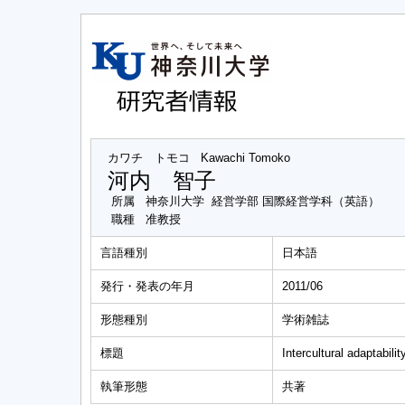
カワチ トモコ
Kawachi Tomoko
河内 智子
所属
神奈川大学 経営学部 国際経営学科（英語）
職種
准教授
言語種別
日本語
発行・発表の年月
2011/06
形態種別
学術雑誌
標題
Intercultural adaptabili
執筆形態
共著