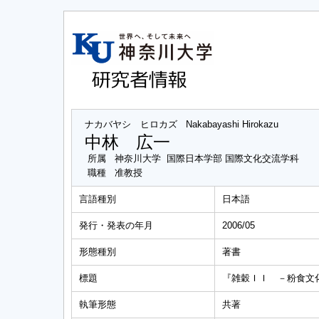
ナカバヤシ ヒロカズ
Nakabayashi Hirokazu
中林 広一
所属
神奈川大学 国際日本学部 国際文化交流学科
職種
准教授
言語種別
日本語
発行・発表の年月
2006/05
形態種別
著書
標題
『雑穀ＩＩ －粉食文
執筆形態
共著