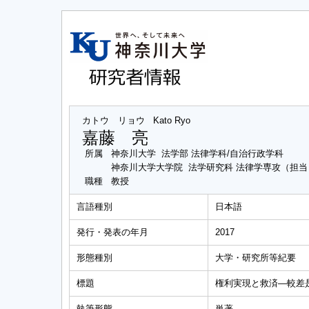
カトウ リョウ
Kato Ryo
嘉藤 亮
所属
神奈川大学 法学部 法律学科/自治行政学科
神奈川大学大学院 法学研究科 法律学専攻（担
職種
教授
言語種別
日本語
発行・発表の年月
2017
形態種別
大学・研究所等紀要
標題
権利実現と救済―較差
執筆形態
単著