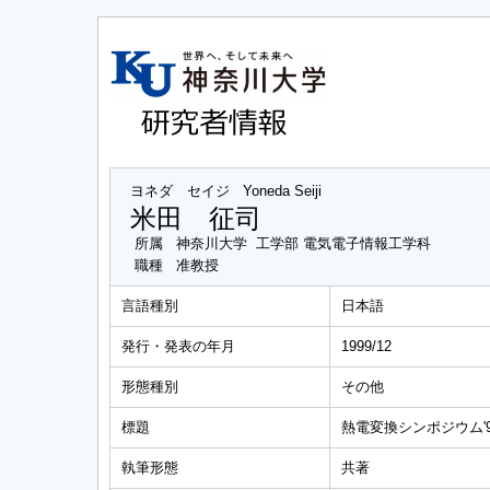
ヨネダ セイジ
Yoneda Seiji
米田 征司
所属
神奈川大学 工学部 電気電子情報工学科
職種
准教授
言語種別
日本語
発行・発表の年月
1999/12
形態種別
その他
標題
熱電変換シンポジウム'98 
執筆形態
共著