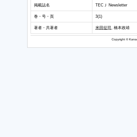
掲載誌名
TECＪ Newsletter
巻・号・頁
3(1)
著者・共著者
米田征司
, 橋本政靖
Copyright © Kanag