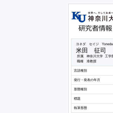
ヨネダ セイジ
Yoneda 
米田 征司
所属
神奈川大学 工学
職種
准教授
言語種別
発行・発表の年月
形態種別
標題
執筆形態