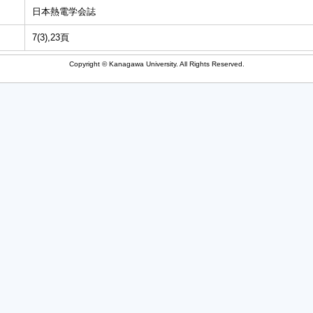
日本熱電学会誌
7(3),23頁
Copyright © Kanagawa University. All Rights Reserved.