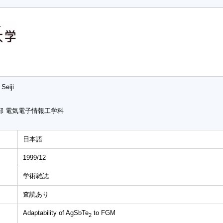
Seiji
部 電気電子情報工学科
日本語
1999/12
学術雑誌
査読あり
Adaptability of AgSbTe
to FGM
2