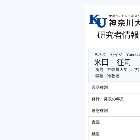
ヨネダ セイジ
Yoneda 
米田 征司
所属
神奈川大学 工学
職種
准教授
言語種別
発行・発表の年月
形態種別
査読
標題