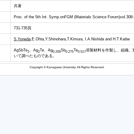
共著
Proc. of the 5th Int. Symp.onFGM (Materials Science Forum)vol.308
731-735頁
S.Yoneda
,E.Ohta,Y.Shinohara,T.Kimura, I.A.Nishida and H.T.Kaibe
AgSbTe
、Ag
Te、Ag
Sb
Te
溶製材料を作製し、組織、
2
2
0
.
2
0
8
0
.
2
7
5
0
.
5
1
7
いて調べたものである。
Copyright © Kanagawa University. All Rights Reserved.