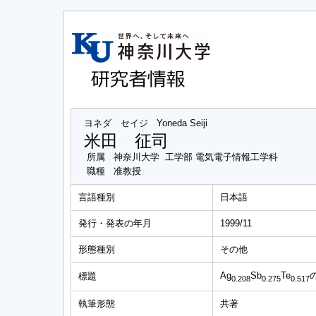
ヨネダ セイジ
Yoneda Seiji
米田 征司
所属
神奈川大学 工学部 電気電子情報工学科
職種
准教授
言語種別
日本語
発行・発表の年月
1999/11
形態種別
その他
Ag
Sb
Te
標題
0
.
2
0
8
0
.
2
7
5
0
.
5
1
7
執筆形態
共著