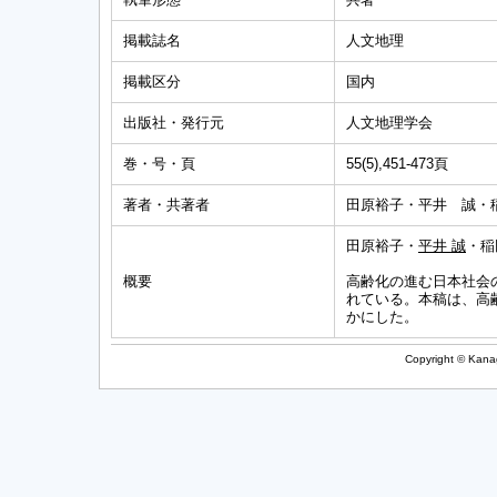
掲載誌名
人文地理
掲載区分
国内
出版社・発行元
人文地理学会
巻・号・頁
55(5),451-473頁
著者・共著者
田原裕子・平井 誠・
田原裕子・
平井 誠
・稲
概要
高齢化の進む日本社会
れている。本稿は、高
かにした。
Copyright © Kanag