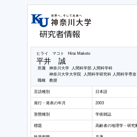
ヒライ マコト
Hirai Makoto
平井 誠
所属
神奈川大学 人間科学部 人間科学科
神奈川大学大学院 人間科学研究科 人間科学専
職種
教授
言語種別
日本語
発行・発表の年月
2003
形態種別
学術雑誌
標題
高齢者の地理学－研究
執筆形態
共著