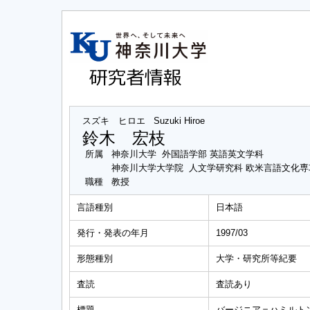
スズキ ヒロエ
Suzuki Hiroe
鈴木 宏枝
所属
神奈川大学 外国語学部 英語英文学科
神奈川大学大学院 人文学研究科 欧米言語文化
職種
教授
言語種別
日本語
発行・発表の年月
1997/03
形態種別
大学・研究所等紀要
査読
査読あり
標題
バージニア＝ハミルト