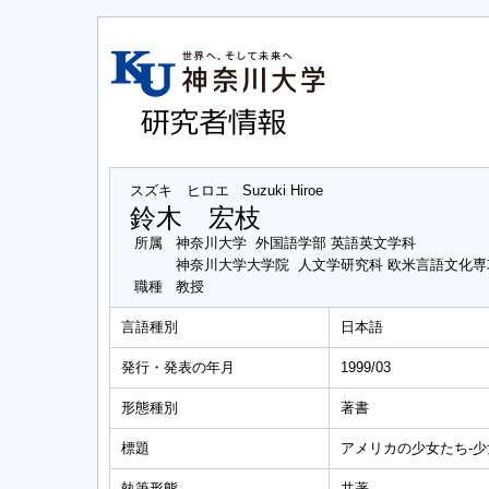
スズキ ヒロエ
Suzuki Hiroe
鈴木 宏枝
所属
神奈川大学 外国語学部 英語英文学科
神奈川大学大学院 人文学研究科 欧米言語文化
職種
教授
言語種別
日本語
発行・発表の年月
1999/03
形態種別
著書
標題
アメリカの少女たち‐
執筆形態
共著