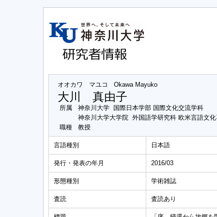
オオカワ マユコ
Okawa Mayuko
大川 真由子
所属
神奈川大学 国際日本学部 国際文化交流学科
神奈川大学大学院 外国語学研究科 欧米言語文
職種
教授
言語種別
日本語
発行・発表の年月
2016/03
形態種別
学術雑誌
査読
査読あり
標題
「序 帰還から故郷を