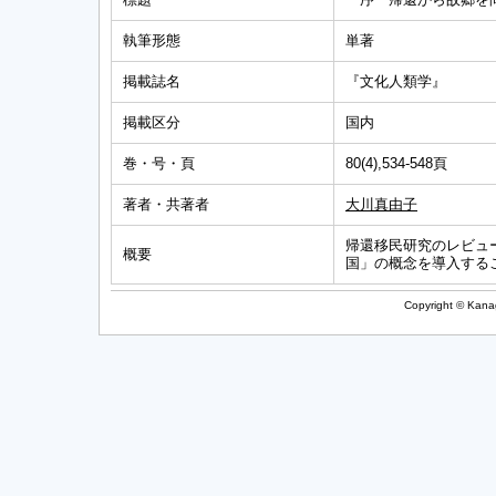
執筆形態
単著
掲載誌名
『文化人類学』
掲載区分
国内
巻・号・頁
80(4),534-548頁
著者・共著者
大川真由子
帰還移民研究のレビュ
概要
国」の概念を導入する
Copyright © Kanag