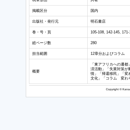
掲載区分
国内
出版社・発行元
明石書店
巻・号・頁
105-108, 142-145, 171-
総ページ数
280
担当範囲
12章分およびコラム
「東アフリカへの遷都
済活動」「失業対策が
概要
情」「帰還移民」「変
文化」「コラム 変わ
Copyright © Kanag