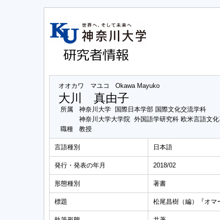
オオカワ マユコ
Okawa Mayuko
大川 真由子
所属
神奈川大学 国際日本学部 国際文化交流学科
神奈川大学大学院 外国語学研究科 欧米言語文
職種
教授
言語種別
日本語
発行・発表の年月
2018/02
形態種別
著書
標題
松尾昌樹（編）『オマ
執筆形態
共著