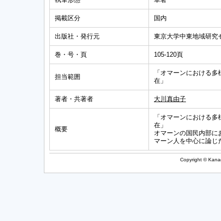
掲載区分
国内
出版社・発行元
東京大学中東地域研究
巻・号・頁
105-120頁
「オマーンにおける多
担当範囲
在」
著者・共著者
大川真由子
「オマーンにおける多
在」
概要
オマーンの国民内部に
マーン人を中心に論じ
Copyright © Kanag