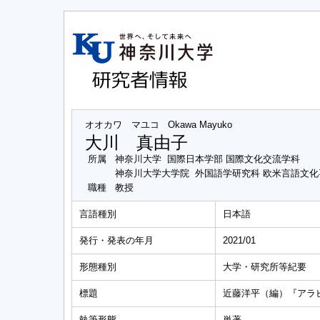
オオカワ マユコ
Okawa Mayuko
大川 真由子
所属
神奈川大学 国際日本学部 国際文化交流学科
神奈川大学大学院 外国語学研究科 欧米言語文
職種
教授
言語種別
日本語
発行・発表の年月
2021/01
形態種別
大学・研究所等紀要
標題
近藤洋平（編）『アラ
執筆形態
単著