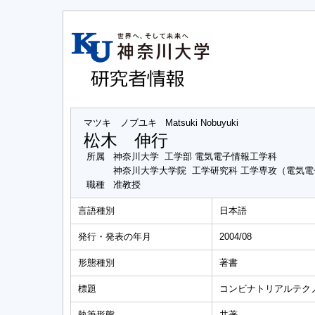
マツキ ノブユキ
Matsuki Nobuyuki
松木 伸行
所属
神奈川大学 工学部 電気電子情報工学科
神奈川大学大学院 工学研究科 工学専攻（電気
職種
准教授
言語種別
日本語
発行・発表の年月
2004/08
形態種別
著書
標題
コンビナトリアルテクノ
執筆形態
共著