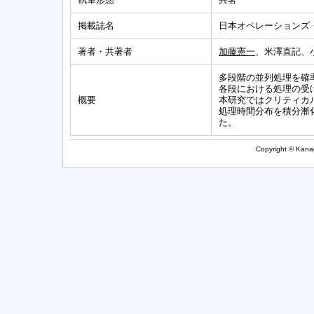
掲載誌名
日本オペレーションズ
著者・共著者
加藤憲一
、米澤直記、
多段階の並列処理を確
各段における処理の受
概要
本研究ではクリティカ
処理時間分布を積分漸
た。
Copyright © Kanag