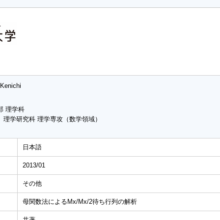
Kenichi
部 理学科
 理学研究科 理学専攻（数学領域）
日本語
2013/01
その他
母関数法によるMx/Mx/2待ち行列の解析
共著