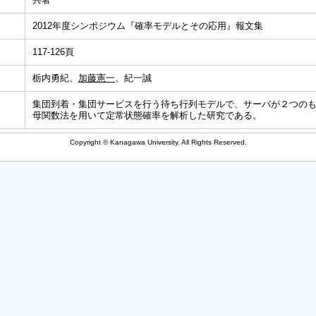
2012年度シンポジウム『確率モデルとその応用』報文集
117-126頁
栃内勇紀、
加藤憲一
、紀一誠
集団到着・集団サービスを行う待ち行列モデルで、サーバが２つの
母関数法を用いて定常状態確率を解析した研究である。
Copyright © Kanagawa University. All Rights Reserved.