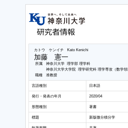
カトウ ケンイチ
Kato Kenichi
加藤 憲一
所属
神奈川大学 理学部 理学科
神奈川大学大学院 理学研究科 理学専攻（数学領
職種
准教授
言語種別
日本語
発行・発表の年月
2020/04
形態種別
著書
標題
新版微分積分学
執筆形態
共著