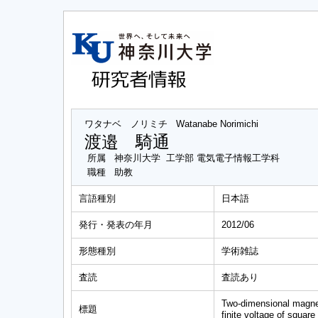
ワタナベ ノリミチ
Watanabe Norimichi
渡邉 騎通
所属
神奈川大学 工学部 電気電子情報工学科
職種
助教
言語種別
日本語
発行・発表の年月
2012/06
形態種別
学術雑誌
査読
査読あり
Two-dimensional magnet
標題
finite voltage of squar