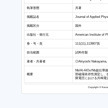
執筆形態
共著
掲載誌名
Journal of Applied Phy
掲載区分
国外
出版社・発行元
American Institute of 
巻・号・頁
111(11),113907頁
担当範囲
試料作製
著者・共著者
◎Akiyoshi Nakayama,
Nb/Al-AlOx/N
概要
部磁場依存性測定し、
限電圧における共鳴電
Copyright © Kanag